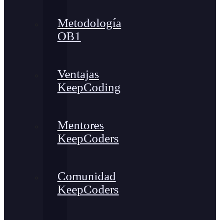
Metodología
OB1
Ventajas
KeepCoding
Mentores
KeepCoders
Comunidad
KeepCoders