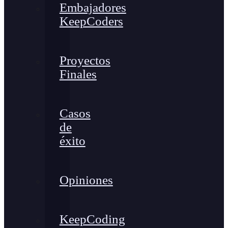
Embajadores
KeepCoders
Proyectos
Finales
Casos
de
éxito
Opiniones
KeepCoding