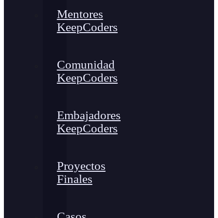
Mentores
KeepCoders
Comunidad
KeepCoders
Embajadores
KeepCoders
Proyectos
Finales
Casos