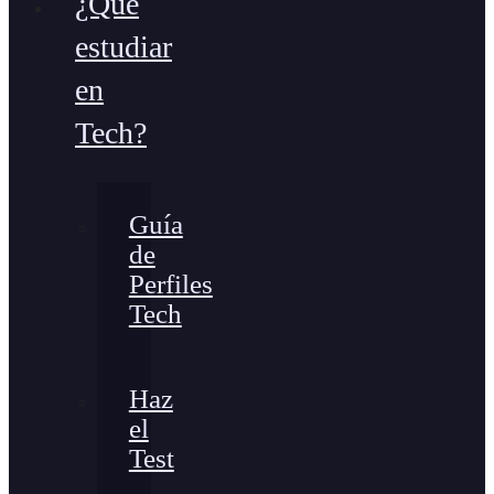
¿Qué
estudiar
en
Tech?
Guía
de
Perfiles
Tech
Haz
el
Test