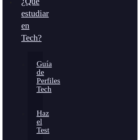
¿Qué
estudiar
en
Tech?
Guía
de
Perfiles
Tech
Haz
el
Test