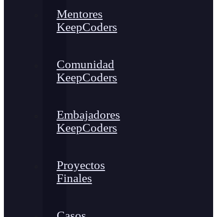
Mentores
KeepCoders
Comunidad
KeepCoders
Embajadores
KeepCoders
Proyectos
Finales
Casos