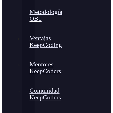
Metodología
OB1
Ventajas
KeepCoding
Mentores
KeepCoders
Comunidad
KeepCoders