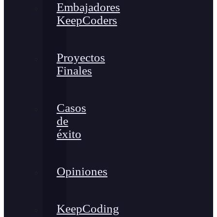
Embajadores
KeepCoders
Proyectos
Finales
Casos
de
éxito
Opiniones
KeepCoding