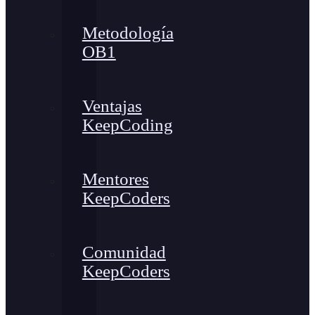
Metodología
OB1
Ventajas
KeepCoding
Mentores
KeepCoders
Comunidad
KeepCoders