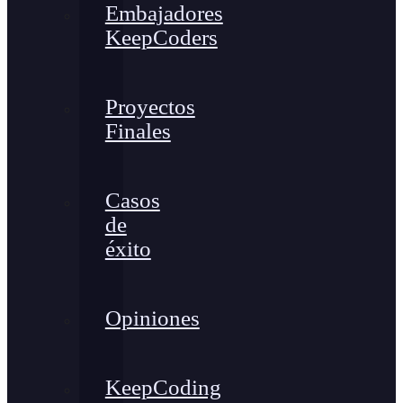
Embajadores
KeepCoders
Proyectos
Finales
Casos
de
éxito
Opiniones
KeepCoding