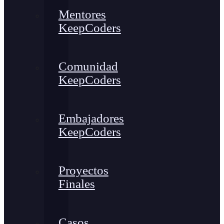
Mentores
KeepCoders
Comunidad
KeepCoders
Embajadores
KeepCoders
Proyectos
Finales
Casos