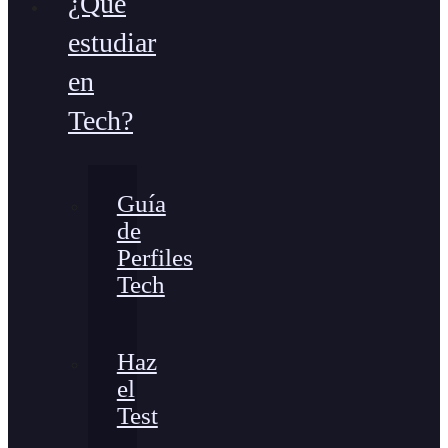
¿Qué
estudiar
en
Tech?
Guía
de
Perfiles
Tech
Haz
el
Test