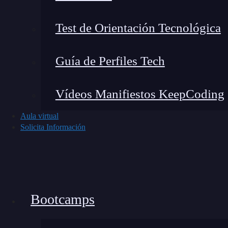
Batería
5.00
Test de Orientación Tecnológica
Sistema operativo
Andr
Guía de Perfiles Tech
Conectividad
4G, 
Vídeos Manifiestos KeepCoding
Dimensiones y peso
160,
Aula virtual
Solicita Información
Resistencia
IP53
Sonido
Alta
Precio
Desd
Bootcamps
¿Qué hace atractivo al Redm