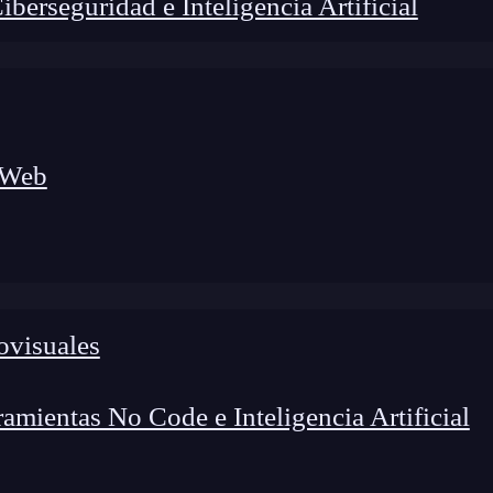
erseguridad e Inteligencia Artificial
 Web
ovisuales
lógico a nuevos profesionales, combinando conocimiento práctico,
os de transformación profesional.
mientas No Code e Inteligencia Artificial