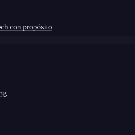
LED de 6,43″, Full HD+, 60 Hz
iaTek Helio G95
ch con propósito
B LPDDR4X
GB / 128 GB UFS 2.2
 MP (principal, f/1.79)
MP (ultra gran angular, f/2.2)
ng
MP (macro, f/2.4)
MP (profundidad, f/2.4)
P (f/2.45)