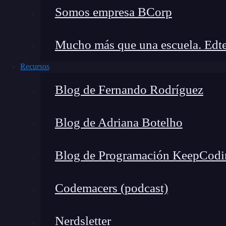
Pantalla
AMO
Somos empresa BCorp
Procesador
Med
Mucho más que una escuela. Edte
RAM
6 G
Recursos
Blog de Fernando Rodríguez
Almacenamiento interno
64 
Cámara trasera
– 64
Blog de Adriana Botelho
– 8 
Blog de Programación KeepCodi
– 2 
Codemacers (podcast)
– 2 
Nerdsletter
Cámara frontal
13 M