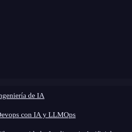
dificación:
25 de noviembre de 2024 |
Tiempo de
icen los usuarios sobre el Redmi Note 10S? Opiniones y a
geniería de IA
Devops con IA y LLMOps