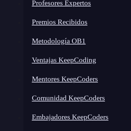
Profesores Expertos
Premios Recibidos
Metodología OB1
Ventajas KeepCoding
Mentores KeepCoders
Comunidad KeepCoders
¿Qué encontrarás en este post?
Embajadores KeepCoders