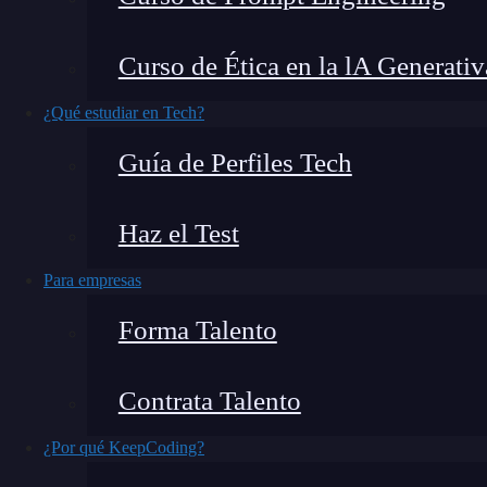
El
redmi note 10s
fue un dispositivo lanzado p
Curso de Ética en la lA Generativ
las personas, aunque puede catalogarse como u
teléfonos celulares. ¿Qué opinan los usuarios 
¿Qué estudiar en Tech?
los puntos débiles y fuertes de este modelo, po
Guía de Perfiles Tech
Haz el Test
Para empresas
Forma Talento
Contrata Talento
¿Por qué KeepCoding?