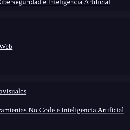
erseguridad e Inteligencia Artificial
 Web
ovisuales
lógico a nuevos profesionales, combinando conocimiento práctico,
os de transformación profesional.
mientas No Code e Inteligencia Artificial