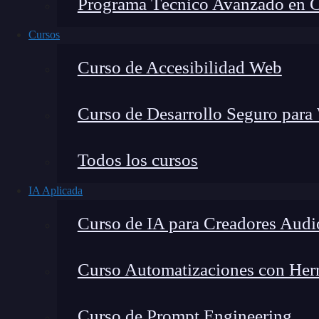
Programa Técnico Avanzado en Cib
Cursos
Curso de Accesibilidad Web
Curso de Desarrollo Seguro para
Todos los cursos
IA Aplicada
Lucia Gómez Salgado
Curso de IA para Creadores Audi
Contribuyo a acercar la realidad del sector tecno
visión de mercado y experiencia directa en proces
Curso Automatizaciones con Herra
Curso de Prompt Engineering