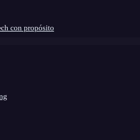
ch con propósito
ng
 de mi.com