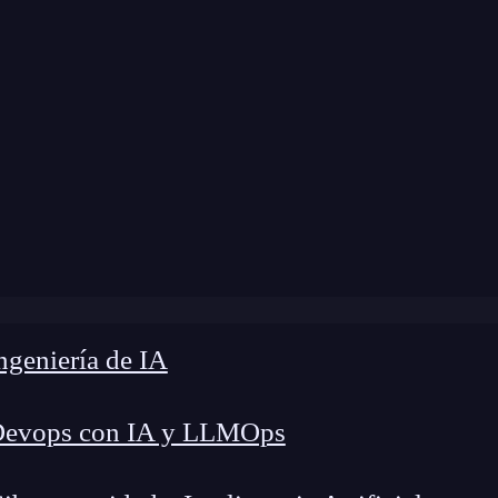
 modificación:
7 de abril de 2025 |
Tiempo de Le
te 13 Pro Plus: ¿Por qué podría ser tu próximo smartpho
geniería de IA
Devops con IA y LLMOps