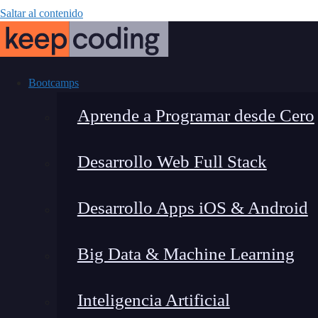
Saltar al contenido
Bootcamps
Aprende a Programar desde Cero
Desarrollo Web Full Stack
Redmi Note 13
Desarrollo Apps iOS & Android
ser tu pró
Big Data & Machine Learning
Inteligencia Artificial