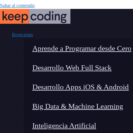
Saltar al contenido
Bootcamps
Aprende a Programar desde Cero
Desarrollo Web Full Stack
¿Qué es la reev
Desarrollo Apps iOS & Android
Big Data & Machine Learning
Inteligencia Artificial
Lucia Gómez Salgado
|
Última