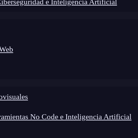
erseguridad e Inteligencia Artificial
 Web
lógico a nuevos profesionales, combinando conocimiento práctico,
os de transformación profesional.
ovisuales
mientas No Code e Inteligencia Artificial
e proyectos y el desarrollo de
software
, seguramente