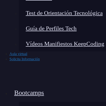
reevaluación periódica en Agile es el invo
pueden incluir a los clientes y los miembr
Test de Orientación Tecnológica
vitales para asegurar que el proyecto se a
Esta colaboración constante permite realiza
Guía de Perfiles Tech
del cliente.
Toma de decisiones basada en datos act
Vídeos Manifiestos KeepCoding
hechos actuales en lugar de suposiciones o
de decisiones más precisa y fundamentada. 
Aula virtual
Solicita Información
pueden abordar de inmediato en lugar de es
tiempo y recursos.
Beneficios de la reevaluación
Bootcamps
La reevaluación periódica en Agile ofrece una s
proyectos y la satisfacción del cliente. Alguno