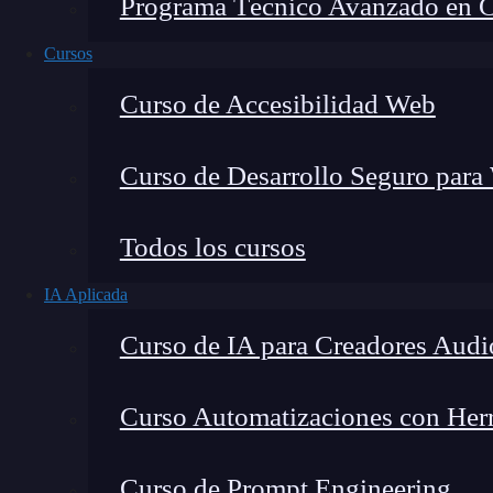
Programa Técnico Avanzado en Cib
Cursos
Curso de Accesibilidad Web
Curso de Desarrollo Seguro para
Lucia Gómez Salgado
Todos los cursos
Contribuyo a acercar la realidad del sector tecno
IA Aplicada
visión de mercado y experiencia directa en proces
Curso de IA para Creadores Audi
Curso Automatizaciones con Herra
Si estás interesado en el mundo de la gestión d
Curso de Prompt Engineering