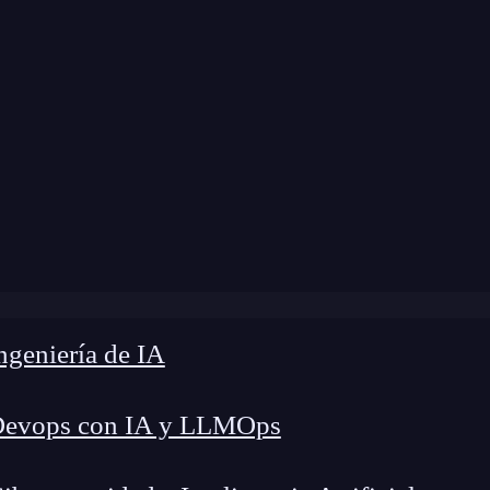
Blog
»
¿Qué es la reevaluación periódica en Agile?
geniería de IA
Devops con IA y LLMOps