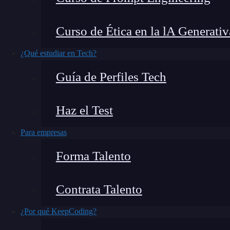
has oído hablar de la reevaluación periódica en
esta práctica fundamental en metodologías ágile
Curso de Ética en la lA Generativ
¿Qué estudiar en Tech?
Guía de Perfiles Tech
Haz el Test
Para empresas
Forma Talento
Contrata Talento
¿Por qué KeepCoding?