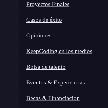
Proyectos Finales
Casos de éxito
Opiniones
KeepCoding en los medios
¿Qué encontrarás en este post?
Bolsa de talento
Eventos & Experiencias
Comprendiendo la reevaluación periódica en Agile
Beneficios de la reevaluación periódica en Agile
Becas & Financiación
¡Ahora es tu turno!