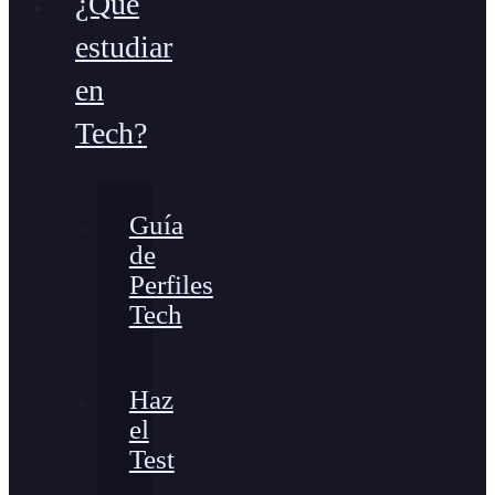
¿Qué
estudiar
en
Tech?
Guía
de
Perfiles
Tech
Haz
el
Test