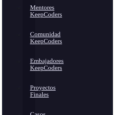
Mentores
KeepCoders
Comunidad
KeepCoders
Embajadores
KeepCoders
Proyectos
Finales
Casos