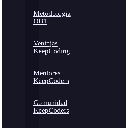
Metodología
OB1
Ventajas
KeepCoding
Mentores
KeepCoders
Comunidad
KeepCoders