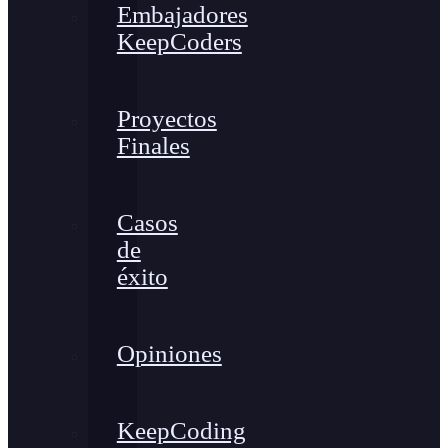
Embajadores
KeepCoders
Proyectos
Finales
Casos
de
éxito
Opiniones
KeepCoding