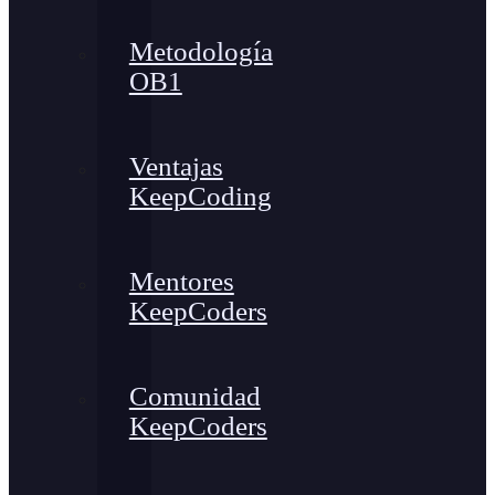
Metodología
OB1
Ventajas
KeepCoding
Mentores
KeepCoders
Comunidad
KeepCoders