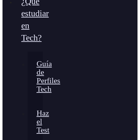
¿Qué
estudiar
en
Tech?
Guía
de
Perfiles
Tech
Haz
el
Test