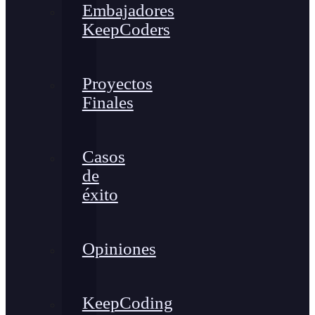
Embajadores
KeepCoders
Proyectos
Finales
Casos
de
éxito
Opiniones
KeepCoding