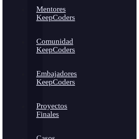
Mentores
KeepCoders
Comunidad
KeepCoders
Embajadores
KeepCoders
Proyectos
Finales
Casos