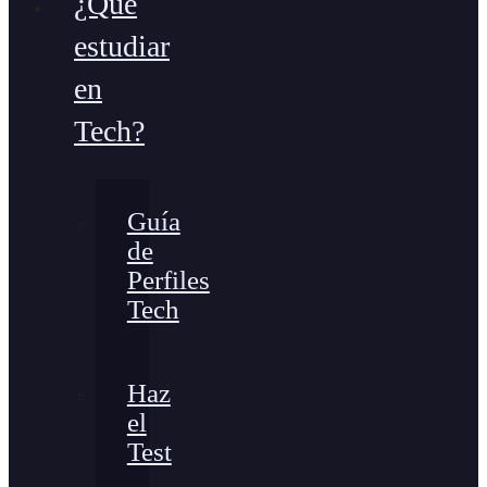
¿Qué
estudiar
en
Tech?
Guía
de
Perfiles
Tech
Haz
el
Test