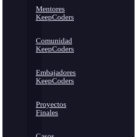
Mentores
KeepCoders
Comunidad
KeepCoders
Embajadores
KeepCoders
Proyectos
Finales
Casos