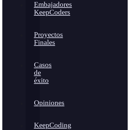
Embajadores
KeepCoders
Proyectos
Finales
Casos
de
éxito
Opiniones
KeepCoding