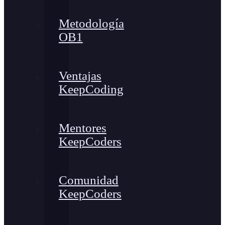
Metodología
OB1
Ventajas
KeepCoding
Mentores
KeepCoders
Comunidad
KeepCoders