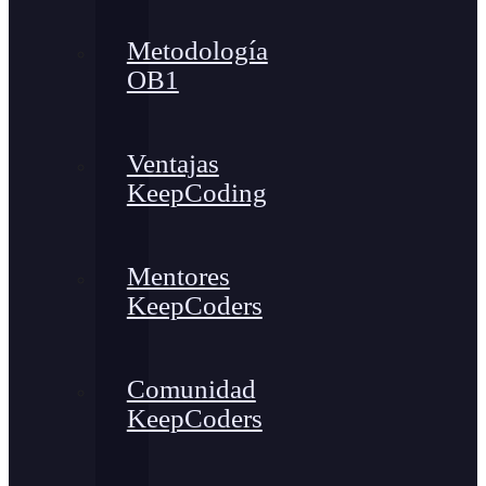
Metodología
OB1
Ventajas
KeepCoding
Mentores
KeepCoders
Comunidad
KeepCoders