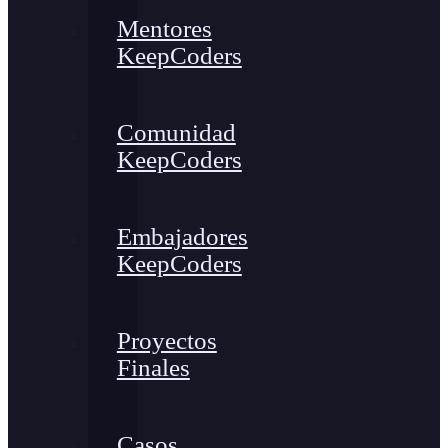
Mentores
KeepCoders
Comunidad
KeepCoders
Embajadores
KeepCoders
Proyectos
Finales
Casos