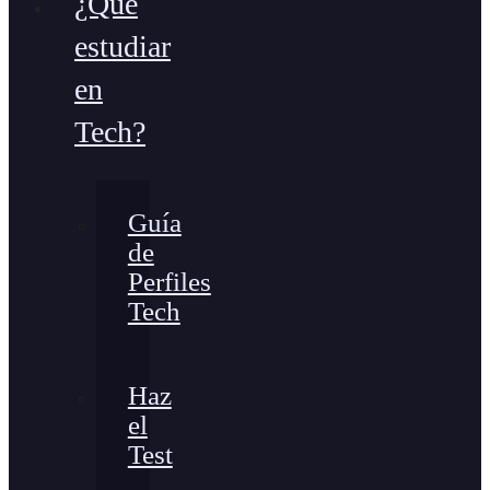
¿Qué
estudiar
en
Tech?
Guía
de
Perfiles
Tech
Haz
el
Test