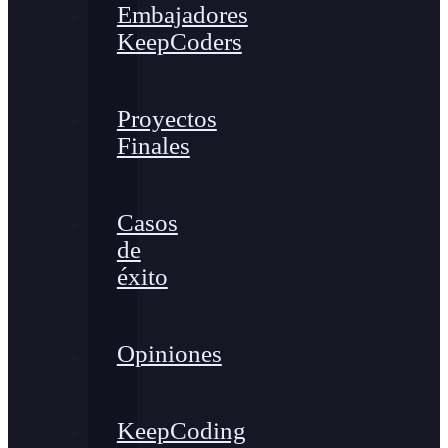
Embajadores
KeepCoders
Proyectos
Finales
Casos
de
éxito
Opiniones
KeepCoding