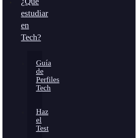
¿Qué
estudiar
en
Tech?
Guía
de
Perfiles
Tech
Haz
el
Test