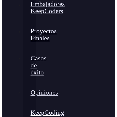
Embajadores
KeepCoders
Proyectos
Finales
Casos
de
éxito
Opiniones
KeepCoding