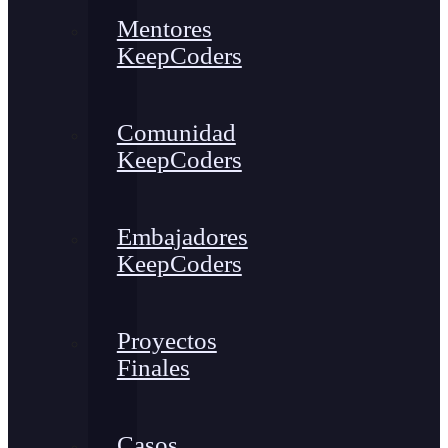
Mentores
KeepCoders
Comunidad
KeepCoders
Embajadores
KeepCoders
Proyectos
Finales
Casos