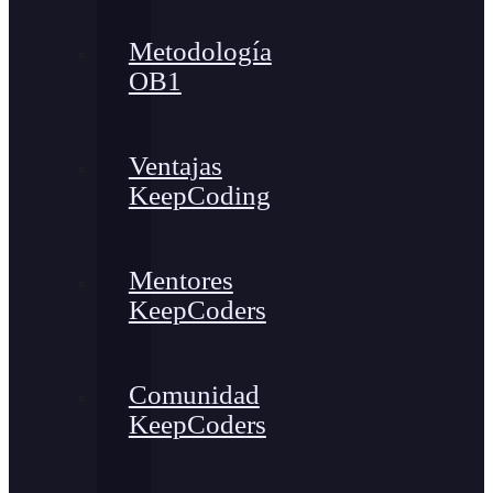
Metodología
OB1
Ventajas
KeepCoding
Mentores
KeepCoders
Comunidad
KeepCoders