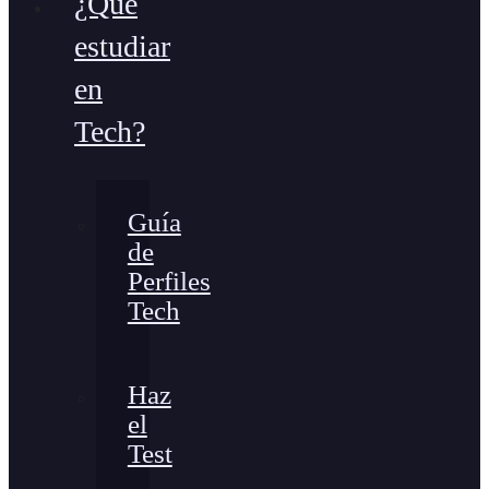
¿Qué
estudiar
en
Tech?
Guía
de
Perfiles
Tech
Haz
el
Test