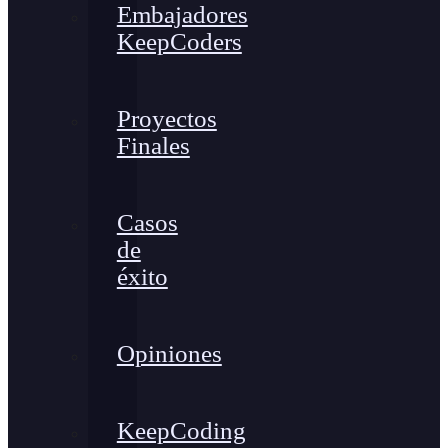
Embajadores
KeepCoders
Proyectos
Finales
Casos
de
éxito
Opiniones
KeepCoding