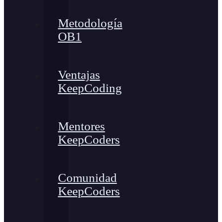
Metodología
OB1
Ventajas
KeepCoding
Mentores
KeepCoders
Comunidad
KeepCoders