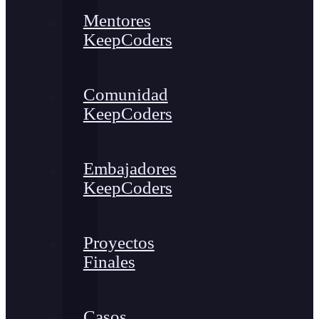
Mentores
KeepCoders
Comunidad
KeepCoders
Embajadores
KeepCoders
Proyectos
Finales
Casos