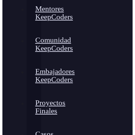
Mentores
KeepCoders
Comunidad
KeepCoders
Embajadores
KeepCoders
Proyectos
Finales
Casos