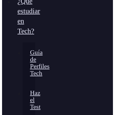
¿Qué
estudiar
en
Tech?
Guía
de
Perfiles
Tech
Haz
el
Test