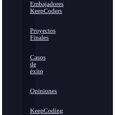
Embajadores
KeepCoders
Proyectos
Finales
Casos
de
éxito
Opiniones
KeepCoding