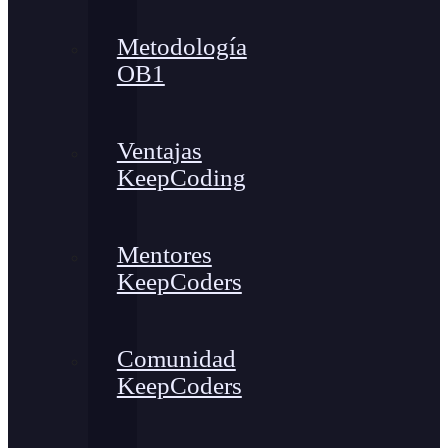
Metodología
OB1
Ventajas
KeepCoding
Mentores
KeepCoders
Comunidad
KeepCoders