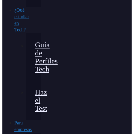
¿Qué
estudiar
en
Tech?
Guía
de
Perfiles
Tech
Haz
el
Test
Para
empresas