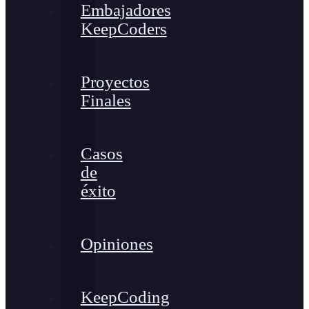
Embajadores
KeepCoders
Proyectos
Finales
Casos
de
éxito
Opiniones
KeepCoding