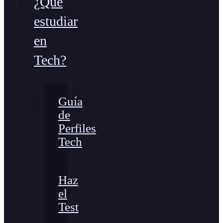
¿Qué
estudiar
en
Tech?
Guía
de
Perfiles
Tech
Haz
el
Test