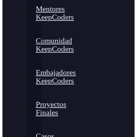
Mentores
KeepCoders
Comunidad
KeepCoders
Embajadores
KeepCoders
Proyectos
Finales
Casos