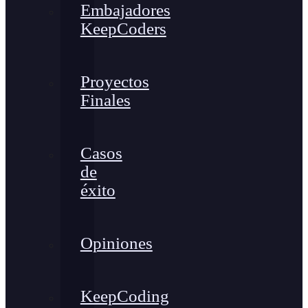
Embajadores
KeepCoders
Proyectos
Finales
Casos
de
éxito
Opiniones
KeepCoding