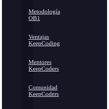
Metodología
OB1
Ventajas
KeepCoding
Mentores
KeepCoders
Comunidad
KeepCoders