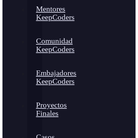
Mentores
KeepCoders
Comunidad
KeepCoders
Embajadores
KeepCoders
Proyectos
Finales
Casos