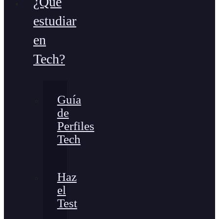
¿Qué
estudiar
en
Tech?
Guía
de
Perfiles
Tech
Haz
el
Test