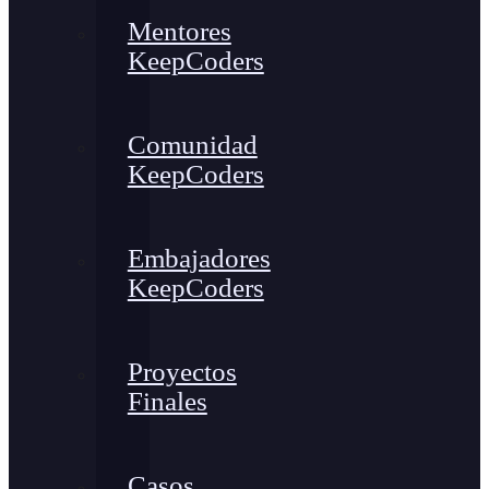
Mentores
KeepCoders
Comunidad
KeepCoders
Embajadores
KeepCoders
Proyectos
Finales
Casos