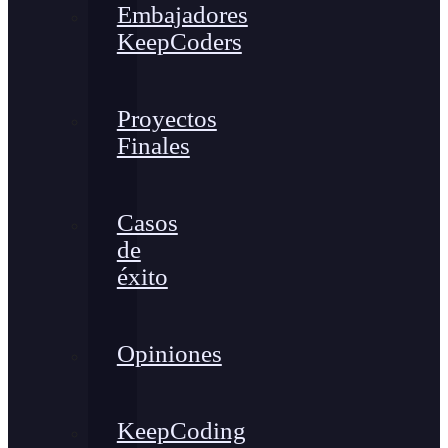
Embajadores
KeepCoders
Proyectos
Finales
Casos
de
éxito
Opiniones
KeepCoding