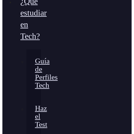
¿Qué
estudiar
en
Tech?
Guía
de
Perfiles
Tech
Haz
el
Test