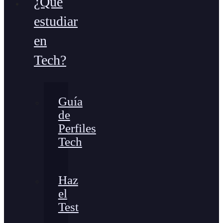
¿Qué
estudiar
en
Tech?
Guía
de
Perfiles
Tech
Haz
el
Test