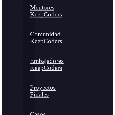
Mentores
KeepCoders
Comunidad
KeepCoders
Embajadores
KeepCoders
Proyectos
Finales
Casos