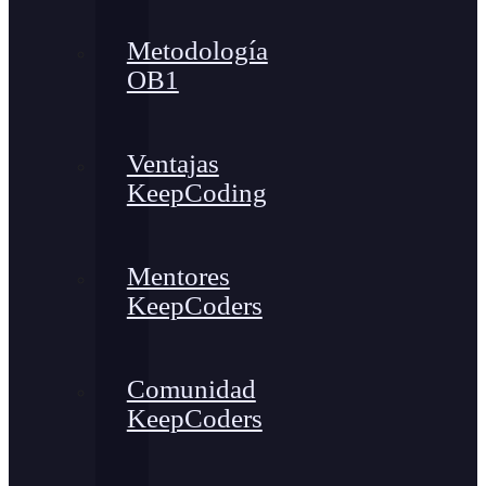
Metodología
OB1
Ventajas
KeepCoding
Mentores
KeepCoders
Comunidad
KeepCoders