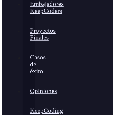
Embajadores
KeepCoders
Proyectos
Finales
Casos
de
éxito
Opiniones
KeepCoding