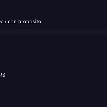
edellín y Cali.
rio de un Data Scientist en
ch con propósito
ng