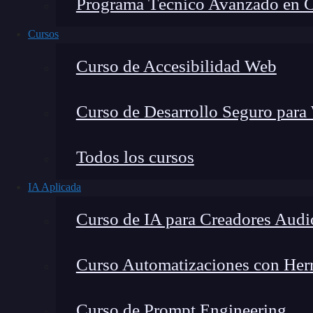
Programa Técnico Avanzado en Cib
Cursos
Curso de Accesibilidad Web
Curso de Desarrollo Seguro para
Todos los cursos
IA Aplicada
Lucia Gómez Salgado
Curso de IA para Creadores Audi
Contribuyo a acercar la realidad del sector tecno
visión de mercado y experiencia directa en proces
Curso Automatizaciones con Herra
Curso de Prompt Engineering