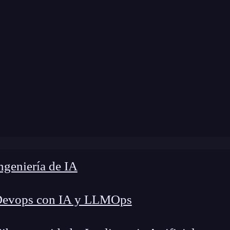
dificación:
17 de noviembre de 2025 |
Tiempo de
»
Salario de Data Scientist en Colombia: Guía Actualizada
geniería de IA
Devops con IA y LLMOps