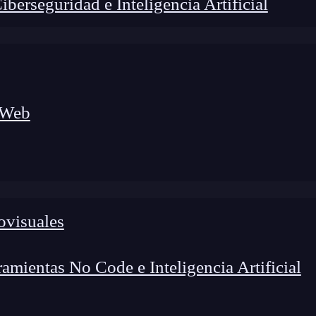
erseguridad e Inteligencia Artificial
 Web
ovisuales
lógico a nuevos profesionales, combinando conocimiento práctico,
os de transformación profesional.
mientas No Code e Inteligencia Artificial