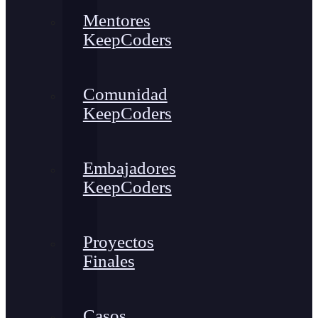
Mentores
KeepCoders
Comunidad
KeepCoders
Embajadores
KeepCoders
Proyectos
Finales
Casos