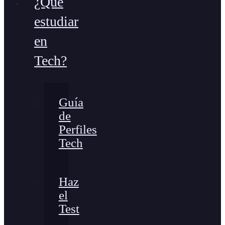
¿Qué
estudiar
en
Tech?
Guía
de
Perfiles
Tech
Haz
el
Test