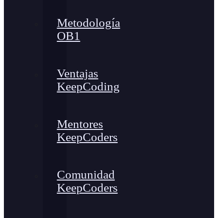
Metodología
OB1
Ventajas
KeepCoding
Mentores
KeepCoders
Comunidad
KeepCoders