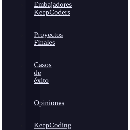
Embajadores
KeepCoders
Proyectos
Finales
Casos
de
éxito
Opiniones
KeepCoding