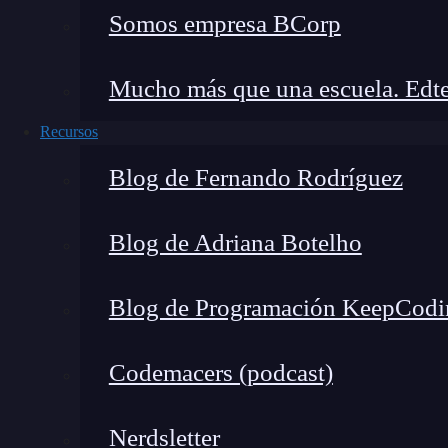
El sector agroalimentario también ofrece múltip
Somos empresa BCorp
biotecnología. Algunas de las posiciones más 
Desarrollador de alimentos funcionales
Mucho más que una escuela. Edte
para la salud.
Recursos
Especialista en biotecnología agrícola:
D
Blog de Fernando Rodríguez
Investigador en seguridad alimentaria:
alimentos.
Blog de Adriana Botelho
En este sector,
un biotecnólogo especializado
30.000 y 50.000 euros anuales
, dependiendo d
Blog de Programación KeepCodi
Codemacers (podcast)
🔴 ¿Quieres formarte en
I
ava
Nerdsletter