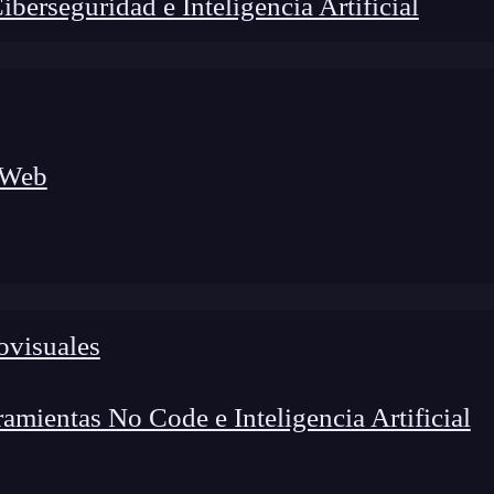
erseguridad e Inteligencia Artificial
 Web
ovisuales
foco en el desarrollo de talento y el análisis del sector
o evolucionan las tecnologías, qué competencias demanda el
 el entorno tech.
mientas No Code e Inteligencia Artificial