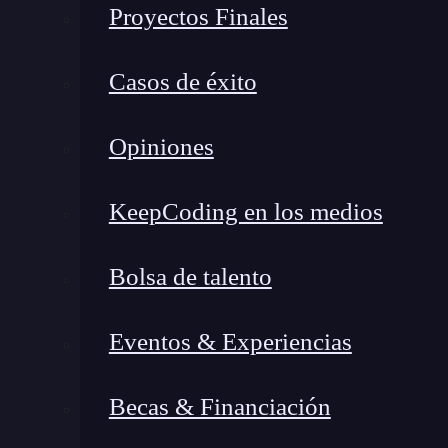
Investigador en biotecnología médica:
D
Proyectos Finales
vacunas.
Especialista en bioprocesos farmacéutic
Casos de éxito
biotecnológicos.
Analista de laboratorio clínico:
Diagnóst
Opiniones
biomarcadores.
Consultor en biotecnología sanitaria:
Im
KeepCoding en los medios
hospitales y empresas farmacéuticas.
Bolsa de talento
Los salarios en este sector varían, pero
un inve
entre 35.000 y 60.000 euros al año
, mientras
Eventos & Experiencias
puede superar los
50.000 euros anuales
en emp
2. Biotecnología en la industria alimen
Becas & Financiación