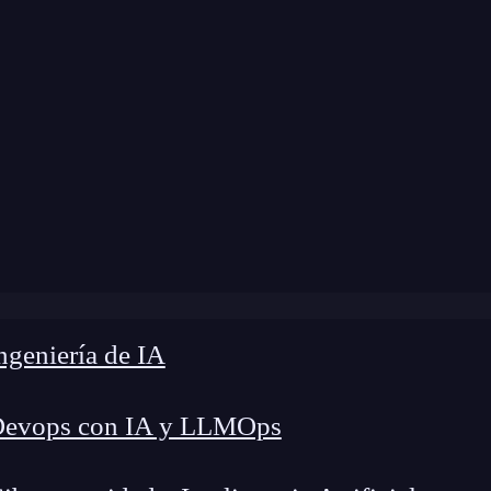
modificación:
20 de febrero de 2025 |
Tiempo de
lidas laborales de biotecnología existen y cuáles son los sa
geniería de IA
Devops con IA y LLMOps