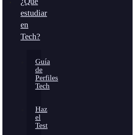
¿Qué
estudiar
en
Tech?
Guía
de
Perfiles
Tech
Haz
el
Test