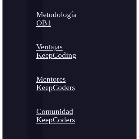
Metodología
OB1
Ventajas
KeepCoding
Mentores
KeepCoders
Comunidad
KeepCoders