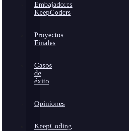
Embajadores
KeepCoders
Proyectos
Finales
Casos
de
éxito
Opiniones
KeepCoding