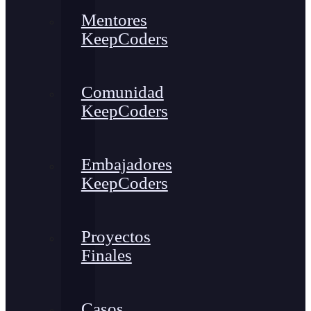
Mentores
KeepCoders
Comunidad
KeepCoders
Embajadores
KeepCoders
Proyectos
Finales
Casos