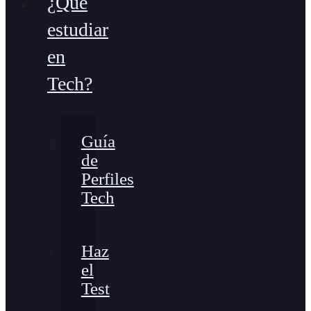
¿Qué
estudiar
en
Tech?
Guía
de
Perfiles
Tech
Haz
el
Test