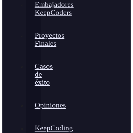
Embajadores
KeepCoders
Proyectos
Finales
Casos
de
éxito
Opiniones
KeepCoding