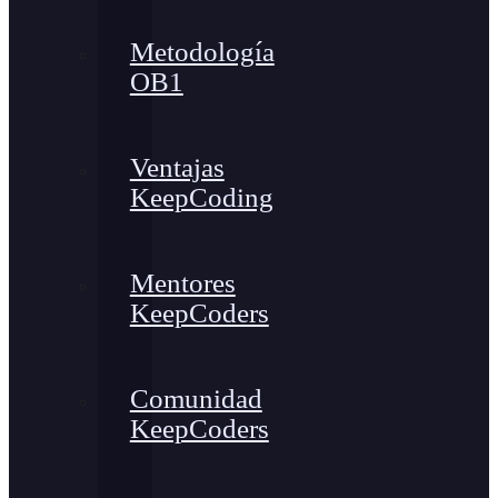
Metodología
OB1
Ventajas
KeepCoding
Mentores
KeepCoders
Comunidad
KeepCoders