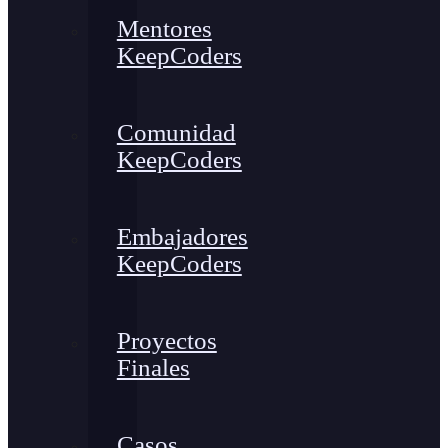
Mentores
KeepCoders
Comunidad
KeepCoders
Embajadores
KeepCoders
Proyectos
Finales
Casos