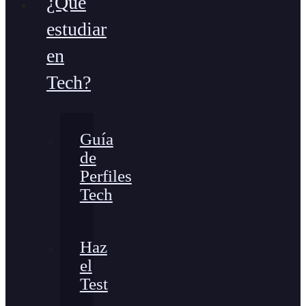
¿Qué
estudiar
en
Tech?
Guía
de
Perfiles
Tech
Haz
el
Test