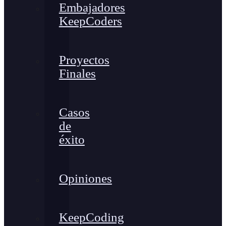
Embajadores
KeepCoders
Proyectos
Finales
Casos
de
éxito
Opiniones
KeepCoding