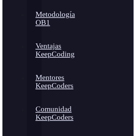
Metodología
OB1
Ventajas
KeepCoding
Mentores
KeepCoders
Comunidad
KeepCoders