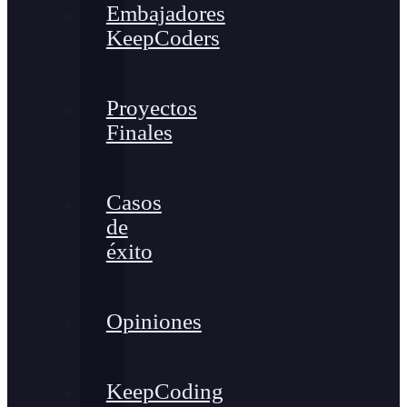
Embajadores
KeepCoders
Proyectos
Finales
Casos
de
éxito
Opiniones
KeepCoding