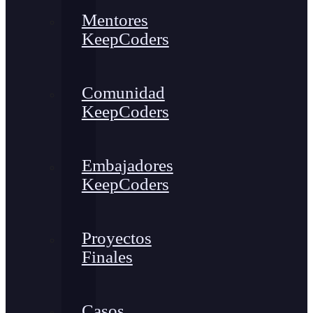
Mentores
KeepCoders
Comunidad
KeepCoders
Embajadores
KeepCoders
Proyectos
Finales
Casos