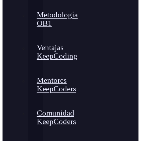
Metodología
OB1
Ventajas
KeepCoding
Mentores
KeepCoders
Comunidad
KeepCoders