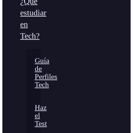
¿Qué
estudiar
en
Tech?
Guía
de
Perfiles
Tech
Haz
el
Test