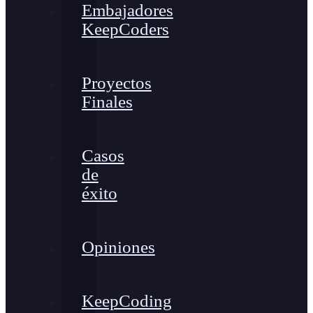
Embajadores
KeepCoders
Proyectos
Finales
Casos
de
éxito
Opiniones
KeepCoding