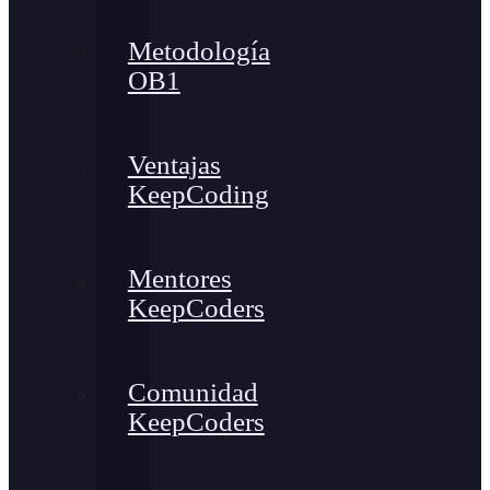
Metodología
OB1
Ventajas
KeepCoding
Mentores
KeepCoders
Comunidad
KeepCoders