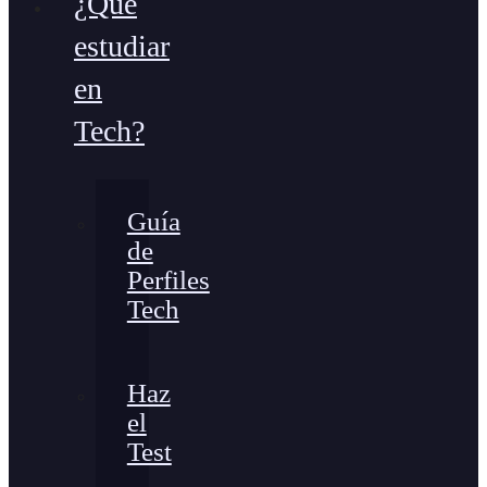
¿Qué
estudiar
en
Tech?
Guía
de
Perfiles
Tech
Haz
el
Test