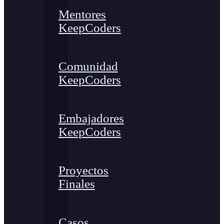
Mentores
KeepCoders
Comunidad
KeepCoders
Embajadores
KeepCoders
Proyectos
Finales
Casos