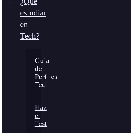
¿Qué
estudiar
en
Tech?
Guía
de
Perfiles
Tech
Haz
el
Test