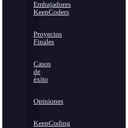
Embajadores
KeepCoders
Proyectos
Finales
Casos
de
éxito
Opiniones
KeepCoding