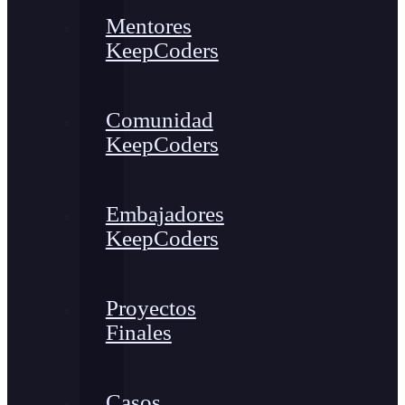
Mentores
KeepCoders
Comunidad
KeepCoders
Embajadores
KeepCoders
Proyectos
Finales
Casos