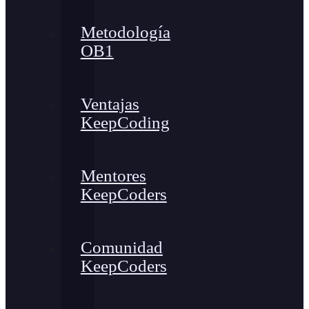
Metodología
OB1
Ventajas
KeepCoding
Mentores
KeepCoders
Comunidad
KeepCoders