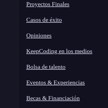
Proyectos Finales
facilitar procesos clave del SEO: desde la gene
hasta la optimización técnica básica. La potenc
Casos de éxito
natural, lo que le permite crear textos coherent
estructuras que encajen con lo que buscan tus u
Opiniones
¿Por qué es fundamental in
estrategia?
KeepCoding en los medios
Bolsa de talento
Eventos & Experiencias
Becas & Financiación