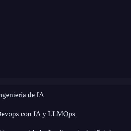
modificación:
13 de agosto de 2025 |
Tiempo de 
EO en ChatGPT: 7 claves para potenciar tu estrategia digit
geniería de IA
Devops con IA y LLMOps