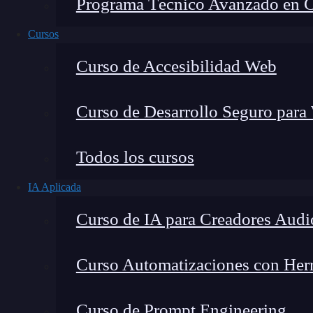
Programa Técnico Avanzado en Cib
Cursos
Curso de Accesibilidad Web
Curso de Desarrollo Seguro para
Todos los cursos
IA Aplicada
Lucia Gómez Salgado
Curso de IA para Creadores Audi
Contribuyo a acercar la realidad del sector tecno
visión de mercado y experiencia directa en proces
Curso Automatizaciones con Herra
Curso de Prompt Engineering