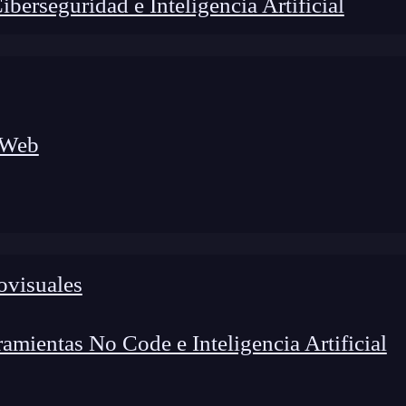
erseguridad e Inteligencia Artificial
 Web
ovisuales
lógico a nuevos profesionales, combinando conocimiento práctico,
os de transformación profesional.
mientas No Code e Inteligencia Artificial