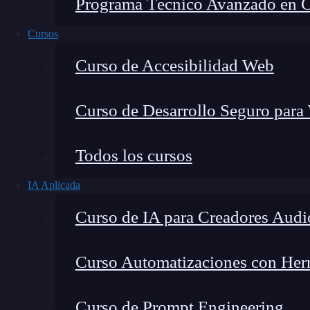
Programa Técnico Avanzado en Cib
Cursos
Curso de Accesibilidad Web
Curso de Desarrollo Seguro para
Todos los cursos
IA Aplicada
Lucia Gómez Salgado
Curso de IA para Creadores Audi
Contribuyo a acercar la realidad del sector tecno
visión de mercado y experiencia directa en proces
Curso Automatizaciones con Herra
Curso de Prompt Engineering