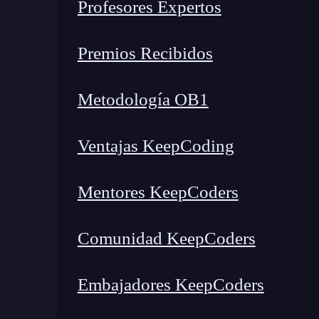
Profesores Expertos
Investigación y selección de palabras clave específicas
Optimización de las fichas de producto y categorías
Premios Recibidos
Mejora de la velocidad y experiencia de usuario
Link building y señales de autoridad
Metodología OB1
Contenido de valor y blog para ecommerce
Aspectos técnicos esenciales en seo para ecommerce
Ventajas KeepCoding
Ejemplos y experiencia aplicando seo para ecommerce
Conclusión: transforma tu ecommerce con seo para ecommerce
Mentores KeepCoders
¿Qué es seo para ecommerce 
Comunidad KeepCoders
El seo para ecommerce consiste en optimizar mú
estructura de la web
y la velocidad de carga, has
Embajadores KeepCoders
contenido relevante. Gracias a estas acciones,