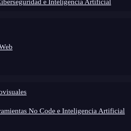
erseguridad e Inteligencia Artificial
 Web
ovisuales
lógico a nuevos profesionales, combinando conocimiento práctico,
os de transformación profesional.
mientas No Code e Inteligencia Artificial