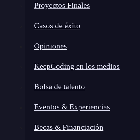
una opción valiosa para los usuarios que busca
Proyectos Finales
El objetivo es situar tu ecommerce en las prime
Casos de éxito
tiene mayor probabilidad de convertirse en cli
la experiencia del usuario y reduce la dependen
Opiniones
Estrategias clave de seo par
KeepCoding en los medios
Bolsa de talento
Eventos & Experiencias
Becas & Financiación