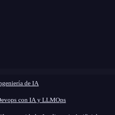
modificación:
2 de febrero de 2026 |
Tiempo de L
 para ecommerce: aumenta tus ventas con estrategias efecti
geniería de IA
Devops con IA y LLMOps