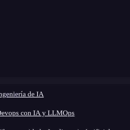
 modificación:
23 de julio de 2025 |
Tiempo de L
para SPAs: 7 estrategias clave para mejorar tu posicionam
geniería de IA
Devops con IA y LLMOps