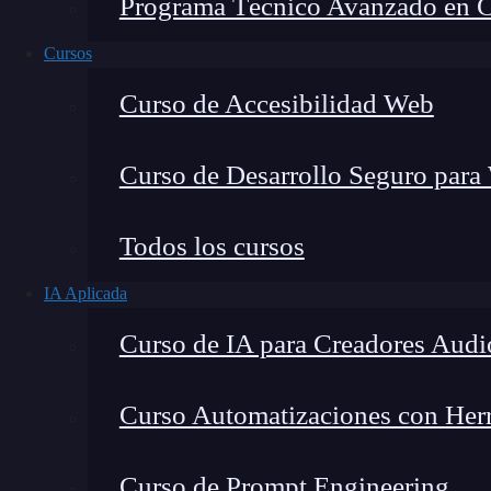
Programa Técnico Avanzado en Cib
Cursos
Curso de Accesibilidad Web
Curso de Desarrollo Seguro para
Todos los cursos
IA Aplicada
Lucia Gómez Salgado
Curso de IA para Creadores Audi
Contribuyo a acercar la realidad del sector tecno
visión de mercado y experiencia directa en proces
Curso Automatizaciones con Herra
Curso de Prompt Engineering