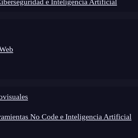
erseguridad e Inteligencia Artificial
 Web
ovisuales
lógico a nuevos profesionales, combinando conocimiento práctico,
os de transformación profesional.
mientas No Code e Inteligencia Artificial