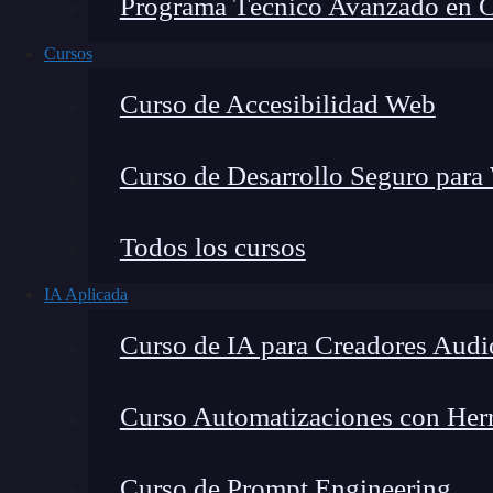
Programa Técnico Avanzado en Cib
Cursos
Curso de Accesibilidad Web
Curso de Desarrollo Seguro para
Todos los cursos
IA Aplicada
Lucia Gómez Salgado
Curso de IA para Creadores Audi
Contribuyo a acercar la realidad del sector tecno
visión de mercado y experiencia directa en proces
Curso Automatizaciones con Herra
Curso de Prompt Engineering