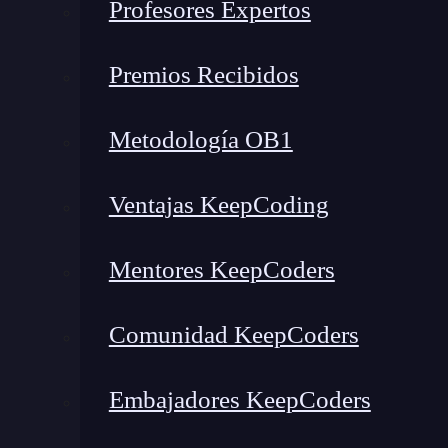
Profesores Expertos
Como experto en programación y
tecnología
,
e
Premios Recibidos
aplicaciones es crear soluciones informáticas 
necesidades de los usuarios y las empresas.
Metodología OB1
Ventajas KeepCoding
🔴 ¿Quieres entrar de l
Descubre el
Desarrollo de Apps
Móviles Fu
Mentores KeepCoders
más completa del mercado
👉 Prueba gratis el Bootcamp en D
Comunidad KeepCoders
Embajadores KeepCoders
El ingeniero de aplicaciones desempeña varios 
de desarrollo de apps: