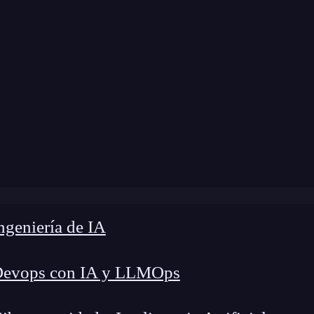
modificación:
30 de enero de 2025 |
Tiempo de L
og
»
¿Qué necesitas para ser ingeniero de aplicaciones?
geniería de IA
Devops con IA y LLMOps