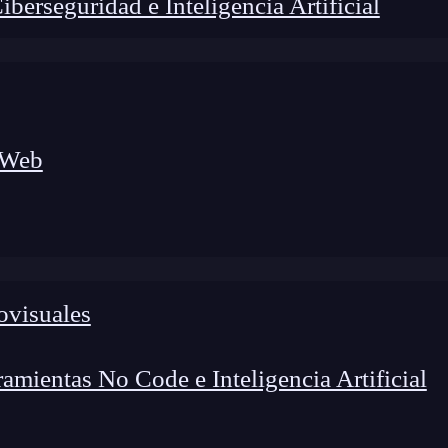
erseguridad e Inteligencia Artificial
 Web
ovisuales
lógico a nuevos profesionales, combinando conocimiento práctico,
os de transformación profesional.
mientas No Code e Inteligencia Artificial