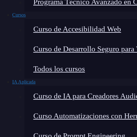
Programa Técnico Avanzado en Cib
Cursos
Curso de Accesibilidad Web
Curso de Desarrollo Seguro para
Todos los cursos
IA Aplicada
Lucia Gómez Salgado
Curso de IA para Creadores Audi
Contribuyo a acercar la realidad del sector tecno
visión de mercado y experiencia directa en proces
Curso Automatizaciones con Herra
Curso de Prompt Engineering