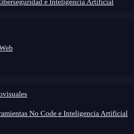
erseguridad e Inteligencia Artificial
 Web
ovisuales
lógico a nuevos profesionales, combinando conocimiento práctico,
os de transformación profesional.
mientas No Code e Inteligencia Artificial