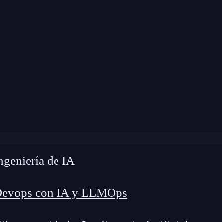
 modificación:
21 de julio de 2025 |
Tiempo de L
l código Java con MapStruct: 7 claves para optimizar mape
geniería de IA
Devops con IA y LLMOps