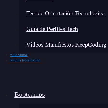
Test de Orientación Tecnológica
Guía de Perfiles Tech
Vídeos Manifiestos KeepCoding
Aula virtual
A continuación te guío para que puedas hacerlo
Solicita Información
1. Añade las dependencias necesarias e
Si usas Maven, incluye:
Bootcamps
<dependency>
<groupId>org.mapstruct</groupId>