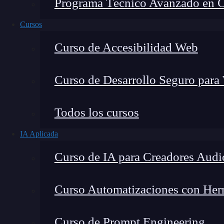
Programa Técnico Avanzado en Cib
Cursos
Curso de Accesibilidad Web
Curso de Desarrollo Seguro para
Todos los cursos
IA Aplicada
Curso de IA para Creadores Audi
Lucia Gómez Salgado
Curso Automatizaciones con Herra
Contribuyo a acercar la realidad del sector tecno
visión de mercado y experiencia directa en proces
Curso de Prompt Engineering