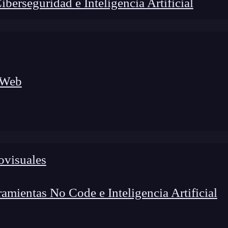
erseguridad e Inteligencia Artificial
 Web
ovisuales
mientas No Code e Inteligencia Artificial
lógico a nuevos profesionales, combinando conocimiento práctico,
os de transformación profesional.