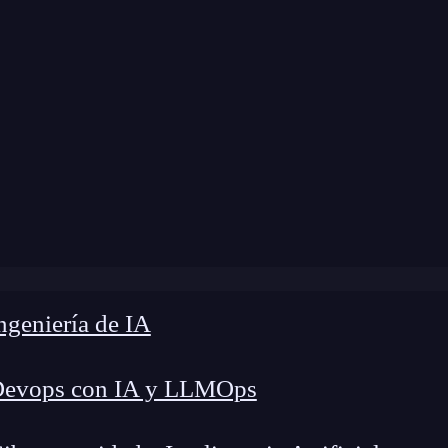
 modificación:
11 de junio de 2025 |
Tiempo de L
n inteligencia artificial: El laboratorio infinito que ya est
geniería de IA
Devops con IA y LLMOps