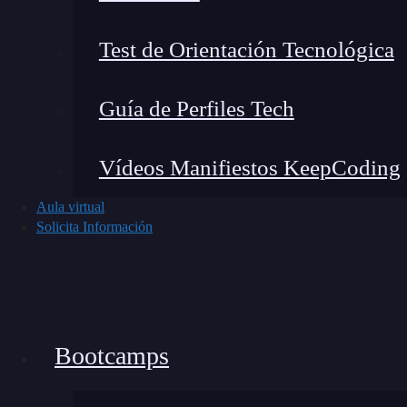
Test de Orientación Tecnológica
Guía de Perfiles Tech
Vídeos Manifiestos KeepCoding
Aula virtual
Solicita Información
6 usos poderosos de las simula
1. Entrenamiento de agentes autónomo
Bootcamps
Los robots de Boston Dynamics no aprenden a c
simulaciones aceleradas donde caen, prueban, 