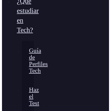
¿Qué
estudiar
en
Tech?
Guía
de
Perfiles
Tech
Haz
el
Test