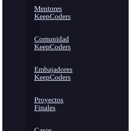
Mentores
KeepCoders
Comunidad
KeepCoders
Embajadores
KeepCoders
Proyectos
Finales
Casos