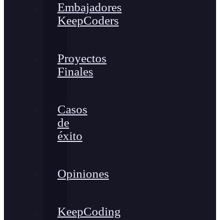
Embajadores
KeepCoders
Proyectos
Finales
Casos
de
éxito
Opiniones
KeepCoding