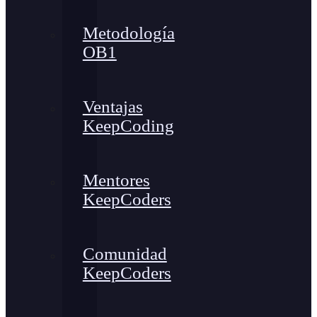
Metodología
OB1
Ventajas
KeepCoding
Mentores
KeepCoders
Comunidad
KeepCoders