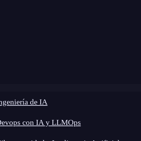
odificación:
5 de diciembre de 2024 |
Tiempo de
log
»
Integrando sistemas de pago cripto en negocios
geniería de IA
Devops con IA y LLMOps