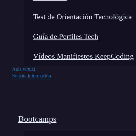
divisas tradicionales y ofrecen velocidades
pagos en criptomonedas, puedes reducir los cos
Test de Orientación Tecnológica
comerciales.
Métodos de pago en criptom
Guía de Perfiles Tech
Vídeos Manifiestos KeepCoding
🔴 ¿Quieres entrar d
Aula virtual
Solicita Información
Descubre nuestro Blockchain Full Stack B
y con emplea
👉 Prueba gratis el Bootc
Bootcamps
Los métodos de pago en criptomonedas varían s