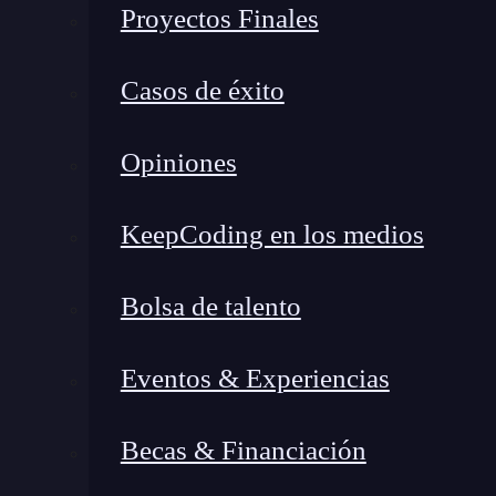
Proyectos Finales
Para comenzar a aceptar sistemas de pago cripto
plataforma de pago en criptomonedas confiabl
Casos de éxito
otras pasarelas de pago criptográfico ofrece
puedan gestionar sus transacciones en cript
Opiniones
ofrecen interfaces de usuario amigables que sim
criptomonedas y proporcionan herramientas para
KeepCoding en los medios
efectiva.
Bolsa de talento
Eventos & Experiencias
Becas & Financiación