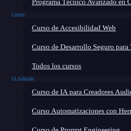
Programa Técnico Avanzado en Cib
Cursos
Curso de Accesibilidad Web
Curso de Desarrollo Seguro para
Todos los cursos
IA Aplicada
Lucia Gómez Salgado
Curso de IA para Creadores Audi
Contribuyo a acercar la realidad del sector tecno
visión de mercado y experiencia directa en proces
Curso Automatizaciones con Herra
Curso de Prompt Engineering