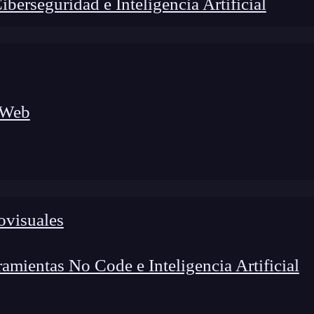
erseguridad e Inteligencia Artificial
 Web
ovisuales
lógico a nuevos profesionales, combinando conocimiento práctico,
os de transformación profesional.
mientas No Code e Inteligencia Artificial