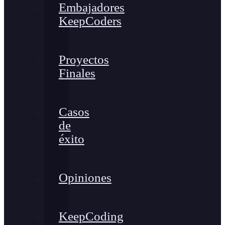
Embajadores
KeepCoders
Proyectos
Finales
Casos
de
éxito
Opiniones
KeepCoding