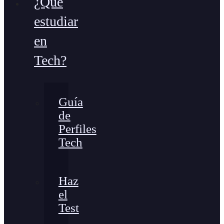
¿Qué
estudiar
en
Tech?
Guía
de
Perfiles
Tech
Haz
el
Test