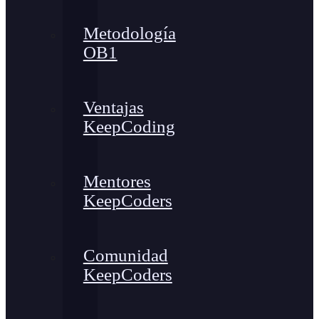
Metodología
OB1
Ventajas
KeepCoding
Mentores
KeepCoders
Comunidad
KeepCoders