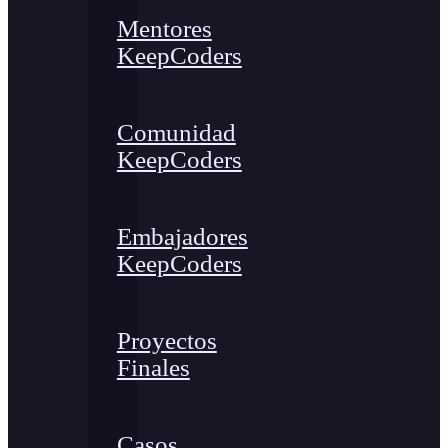
Mentores
KeepCoders
Comunidad
KeepCoders
Embajadores
KeepCoders
Proyectos
Finales
Casos