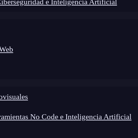
erseguridad e Inteligencia Artificial
 Web
lógico a nuevos profesionales, combinando conocimiento práctico,
os de transformación profesional.
ovisuales
mientas No Code e Inteligencia Artificial
ces al sector del desarrollo mobile, es posible que ya