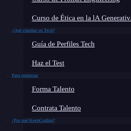
conozcas
Flutter
, un SDK de Google muy útil p
herramienta
hace uso de
componentes como Sl
Curso de Ética en la lA Generativ
sistema.
¿Qué estudiar en Tech?
Por lo tanto, si te interesa conocer más acerca 
Guía de Perfiles Tech
consisten sus características de mayor relevanci
respecto.
Haz el Test
Para empresas
🔴 ¿Quieres entrar de l
Forma Talento
Descubre el Desarrollo de Apps Móviles F
más completa del mercado
Contrata Talento
👉 Prueba gratis el Bootcamp en D
¿Por qué KeepCoding?