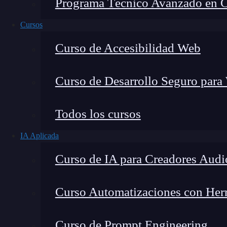
Programa Técnico Avanzado en Cib
Cursos
Curso de Accesibilidad Web
Curso de Desarrollo Seguro para
Lucia Gómez Salgado
Todos los cursos
Contribuyo a acercar la realidad del sector tecno
IA Aplicada
visión de mercado y experiencia directa en proces
Curso de IA para Creadores Audi
Curso Automatizaciones con Herra
¿Ya sabes qué es Slider en Flutter?
Si pertene
Curso de Prompt Engineering