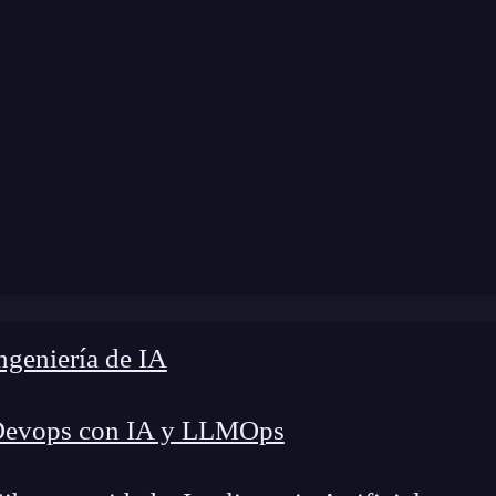
Home
»
Blog
»
¿Qué es Slider en Flutter?
geniería de IA
Devops con IA y LLMOps