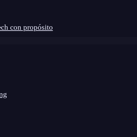
te en un verdadero experto en el sector y destacar
gue aprendiendo!
ch con propósito
ng