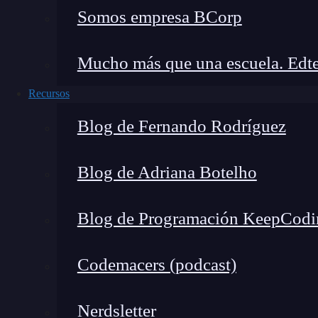
podrás dominar todo lo necesario para convertir
Somos empresa BCorp
frente a tu competencia.
¡Apúntate ahora y
si
Mucho más que una escuela. Edte
Recursos
Blog de Fernando Rodríguez
Blog de Adriana Botelho
Blog de Programación KeepCodi
Codemacers (podcast)
Nerdsletter