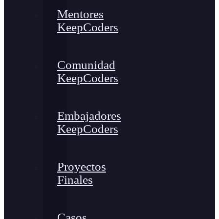
Mentores
KeepCoders
Comunidad
KeepCoders
Embajadores
KeepCoders
Proyectos
Finales
Casos