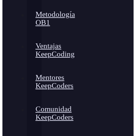
Metodología
OB1
Ventajas
KeepCoding
Mentores
KeepCoders
Comunidad
KeepCoders