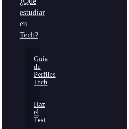
¿Qué
estudiar
en
Tech?
Guía
de
Perfiles
Tech
Haz
el
Test