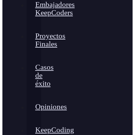
Embajadores
KeepCoders
Proyectos
Finales
Casos
de
éxito
Opiniones
KeepCoding