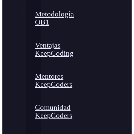
Metodología
OB1
Ventajas
KeepCoding
Mentores
KeepCoders
Comunidad
KeepCoders