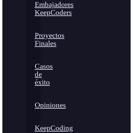
Embajadores
KeepCoders
Proyectos
Finales
Casos
de
éxito
Opiniones
KeepCoding