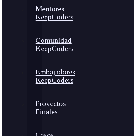
Mentores
KeepCoders
Comunidad
KeepCoders
Embajadores
KeepCoders
Proyectos
Finales
Casos