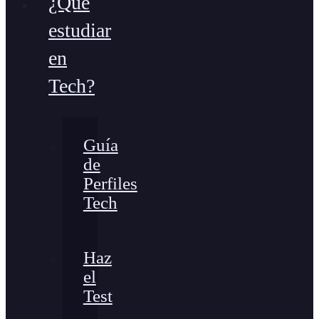
¿Qué
estudiar
en
Tech?
Guía
de
Perfiles
Tech
Haz
el
Test