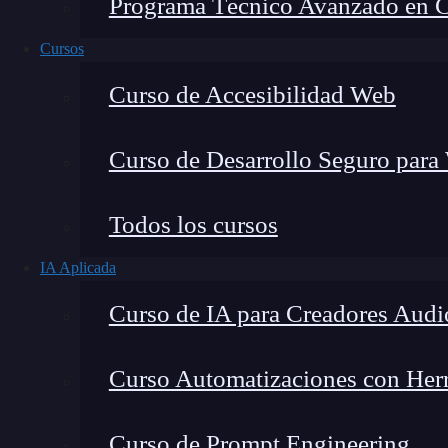
Programa Técnico Avanzado en Cib
Cursos
Curso de Accesibilidad Web
Curso de Desarrollo Seguro para
Lucia Gómez Salgado
Todos los cursos
Contribuyo a acercar la realidad del sector tecno
IA Aplicada
visión de mercado y experiencia directa en proces
Curso de IA para Creadores Audi
Curso Automatizaciones con Herra
Recuerdo cuando empecé con
Python
y uno de
Curso de Prompt Engineering