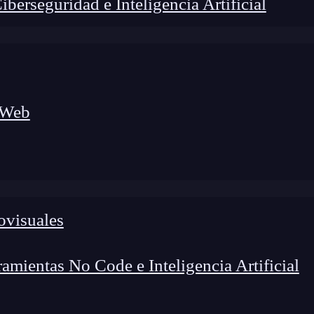
erseguridad e Inteligencia Artificial
 Web
lógico a nuevos profesionales, combinando conocimiento práctico,
os de transformación profesional.
ovisuales
mientas No Code e Inteligencia Artificial
 mis primeros obstáculos fue
extraer una parte