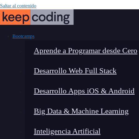
Saltar al contenido
Bootcamps
Aprende a Programar desde Cero
Desarrollo Web Full Stack
¿Cómo obtener
Desarrollo Apps iOS & Android
Big Data & Machine Learning
Inteligencia Artificial
Lucia Gómez Salgado
|
Última