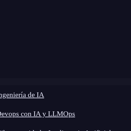
»
Blog
»
¿Cómo obtener un substring en Python?
geniería de IA
Devops con IA y LLMOps