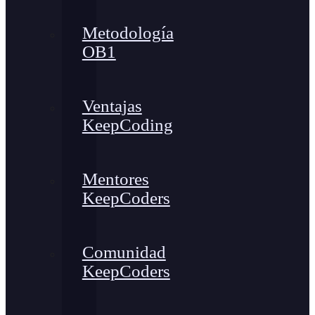
Metodología
OB1
Ventajas
KeepCoding
Mentores
KeepCoders
Comunidad
KeepCoders