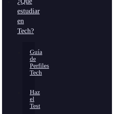
¿Qué
estudiar
en
Tech?
Guía
de
Perfiles
Tech
Haz
el
Test