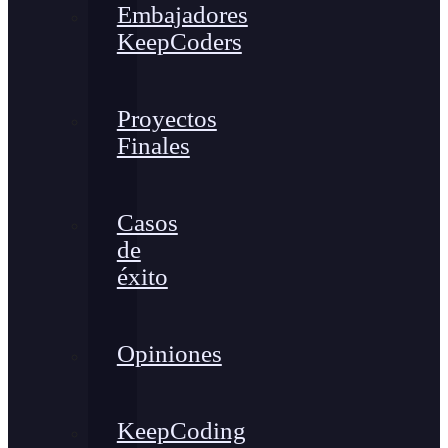
Embajadores
KeepCoders
Proyectos
Finales
Casos
de
éxito
Opiniones
KeepCoding