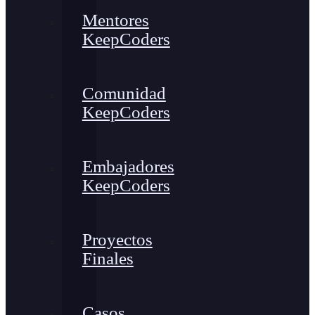
Mentores
KeepCoders
Comunidad
KeepCoders
Embajadores
KeepCoders
Proyectos
Finales
Casos