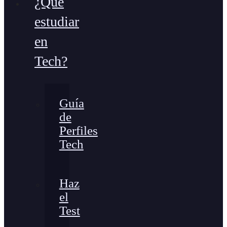
¿Qué
estudiar
en
Tech?
Guía
de
Perfiles
Tech
Haz
el
Test