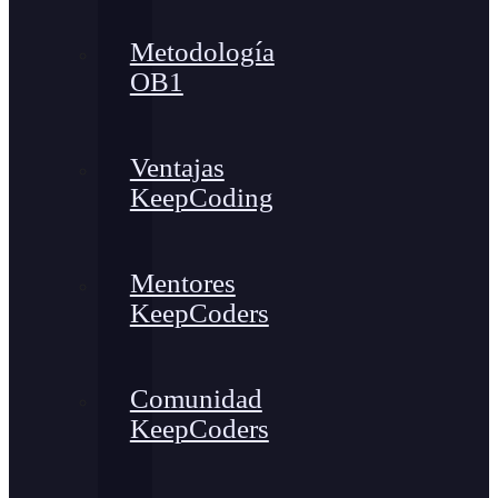
Metodología
OB1
Ventajas
KeepCoding
Mentores
KeepCoders
Comunidad
KeepCoders