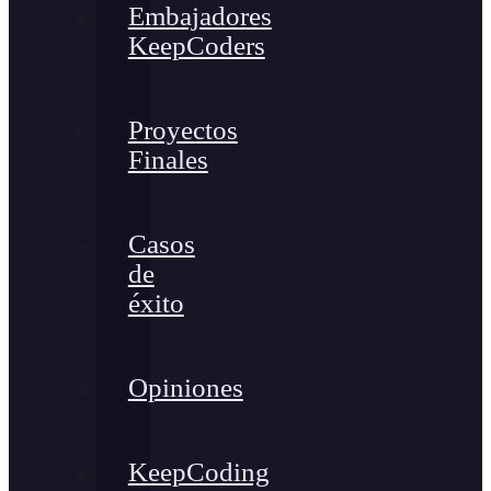
Embajadores
KeepCoders
Proyectos
Finales
Casos
de
éxito
Opiniones
KeepCoding