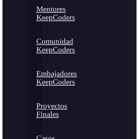
Mentores
KeepCoders
Comunidad
KeepCoders
Embajadores
KeepCoders
Proyectos
Finales
Casos