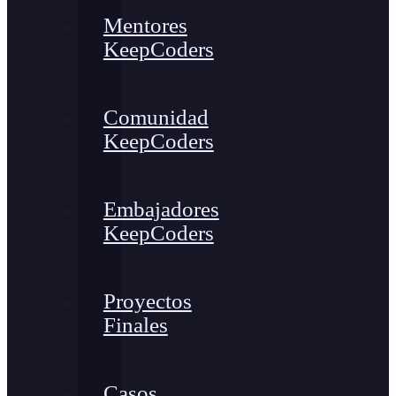
Mentores
KeepCoders
Comunidad
KeepCoders
Embajadores
KeepCoders
Proyectos
Finales
Casos