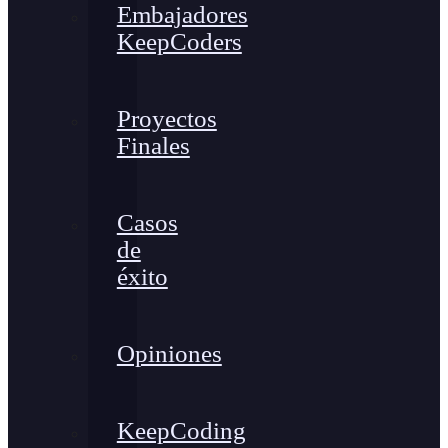
Embajadores
KeepCoders
Proyectos
Finales
Casos
de
éxito
Opiniones
KeepCoding