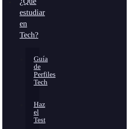
¿Qué
estudiar
en
Tech?
Guía
de
Perfiles
Tech
Haz
el
Test