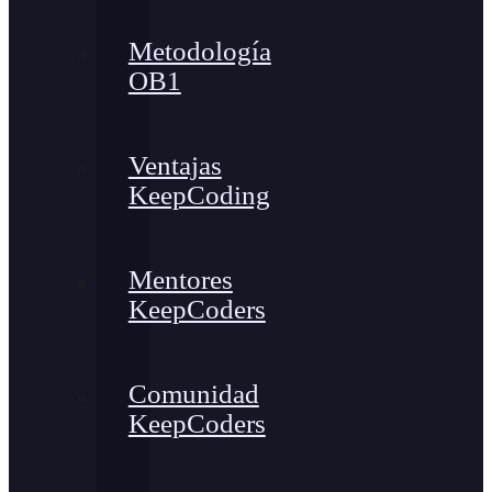
Metodología
OB1
Ventajas
KeepCoding
Mentores
KeepCoders
Comunidad
KeepCoders