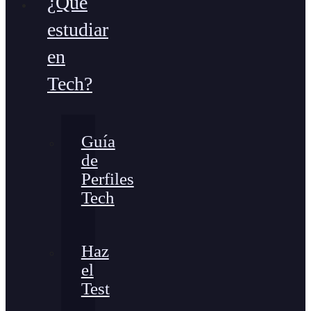
¿Qué
estudiar
en
Tech?
Guía
de
Perfiles
Tech
Haz
el
Test