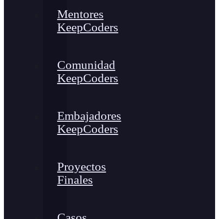
Mentores
KeepCoders
Comunidad
KeepCoders
Embajadores
KeepCoders
Proyectos
Finales
Casos