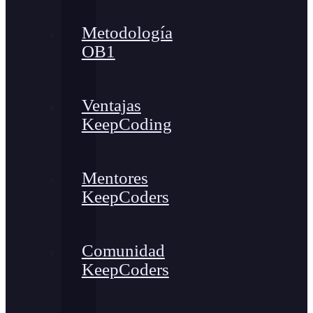
Metodología
OB1
Ventajas
KeepCoding
Mentores
KeepCoders
Comunidad
KeepCoders