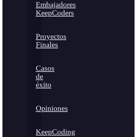
Embajadores
KeepCoders
Proyectos
Finales
Casos
de
éxito
Opiniones
KeepCoding