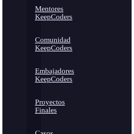
Mentores
KeepCoders
Comunidad
KeepCoders
Embajadores
KeepCoders
Proyectos
Finales
Casos