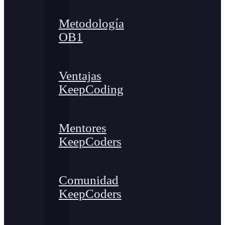
Metodología
OB1
Ventajas
KeepCoding
Mentores
KeepCoders
Comunidad
KeepCoders