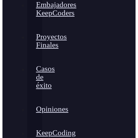
Embajadores
KeepCoders
Proyectos
Finales
Casos
de
éxito
Opiniones
KeepCoding