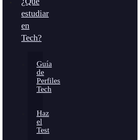
¿Qué
estudiar
en
Tech?
Guía
de
Perfiles
Tech
Haz
el
Test