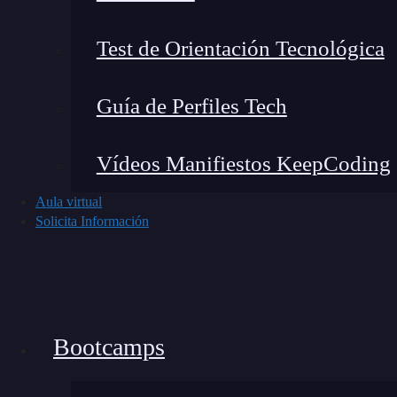
Bases de datos
MySQL
ilimitadas
en alg
Test de Orientación Tecnológica
Copias de seguridad
automáticas diarias.
Descuento inicial
para nuevos usuarios, lo
Guía de Perfiles Tech
asequibles.
Vídeos Manifiestos KeepCoding
Si estás empezando y necesitas un servicio que
Aula virtual
solución perfecta.
Solicita Información
Bootcamps