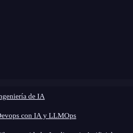
modificación:
23 de octubre de 2024 |
Tiempo de 
g
»
Conoce los mejores hosting de base de datos [top 5]
geniería de IA
Devops con IA y LLMOps