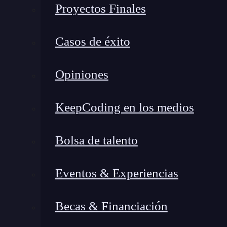
Proyectos Finales
Instalación rápida
de bases de datos MyS
Alta escalabilidad
con hasta 104 proces
Casos de éxito
Prueba gratuita de 30 días.
Opiniones
Si ya tienes experiencia con la gestión de serv
control total sobre tu infraestructura.
KeepCoding en los medios
Bolsa de talento
Eventos & Experiencias
Becas & Financiación