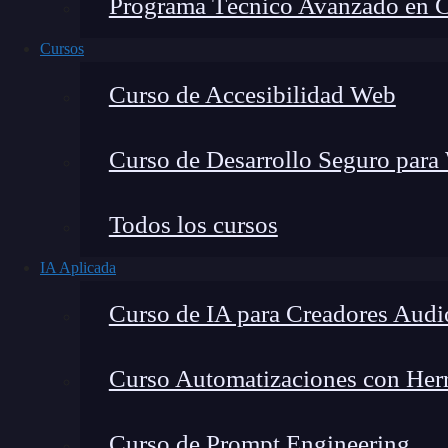
Programa Técnico Avanzado en Cib
Cursos
Curso de Accesibilidad Web
Curso de Desarrollo Seguro para
Todos los cursos
IA Aplicada
Lucia Gómez Salgado
Curso de IA para Creadores Audi
Contribuyo a acercar la realidad del sector tecno
visión de mercado y experiencia directa en proces
Curso Automatizaciones con Herra
Curso de Prompt Engineering