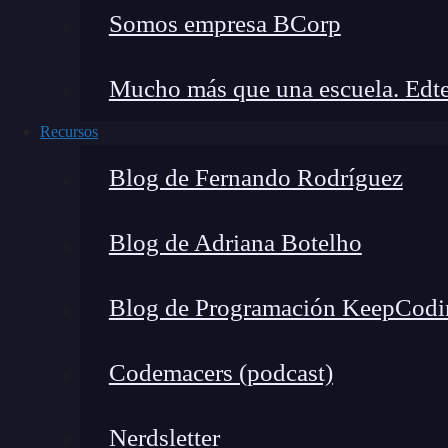
IONOS: Bases de datos ilimitadas a pr
Somos empresa BCorp
IONOS
nos brinda una excelente relación cali
Mucho más que una escuela. Edte
económica y potente en hosting de base de d
es que permite la creación de bases de datos ili
Recursos
Blog de Fernando Rodríguez
🔴 ¿Quieres entrar de lleno 
Blog de Adriana Botelho
Descubre el DevOps & Cloud Computi
Blog de Programación KeepCodi
formación más completa del me
👉 Prueba gratis el Bootcamp en 
Codemacers (podcast)
Nerdsletter
Sus características más destacadas son: