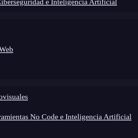
erseguridad e Inteligencia Artificial
 Web
ovisuales
lógico a nuevos profesionales, combinando conocimiento práctico,
os de transformación profesional.
mientas No Code e Inteligencia Artificial