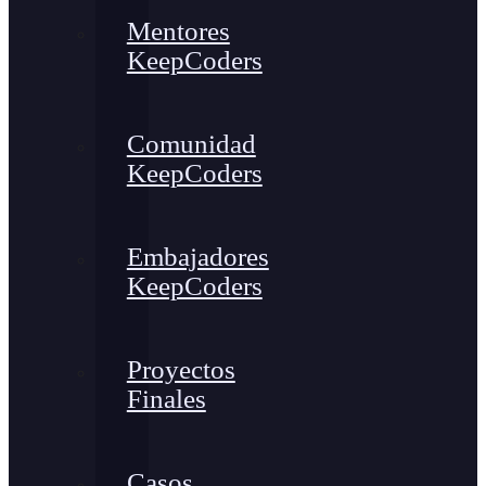
Mentores
KeepCoders
Comunidad
KeepCoders
Embajadores
KeepCoders
Proyectos
Finales
Casos