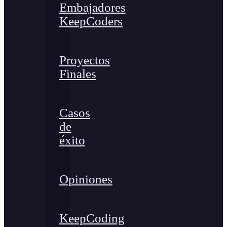
Embajadores
KeepCoders
Proyectos
Finales
Casos
de
éxito
Opiniones
KeepCoding