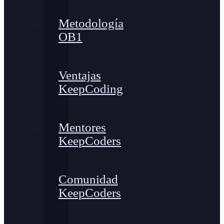
Metodología
OB1
Ventajas
KeepCoding
Mentores
KeepCoders
Comunidad
KeepCoders