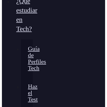
¿Qué
estudiar
en
Tech?
Guía
de
Perfiles
Tech
Haz
el
Test