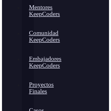
Mentores
KeepCoders
Comunidad
KeepCoders
Embajadores
KeepCoders
Proyectos
Finales
Casos