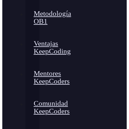
Metodología
OB1
Ventajas
KeepCoding
Mentores
KeepCoders
Comunidad
KeepCoders