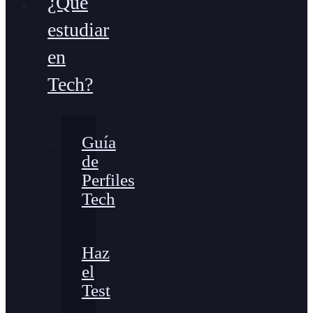
¿Qué
estudiar
en
Tech?
Guía
de
Perfiles
Tech
Haz
el
Test