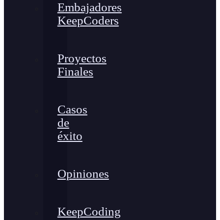
Embajadores
KeepCoders
Proyectos
Finales
Casos
de
éxito
Opiniones
KeepCoding