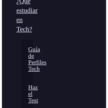
¿Qué
estudiar
en
Tech?
Guía
de
Perfiles
Tech
Haz
el
Test