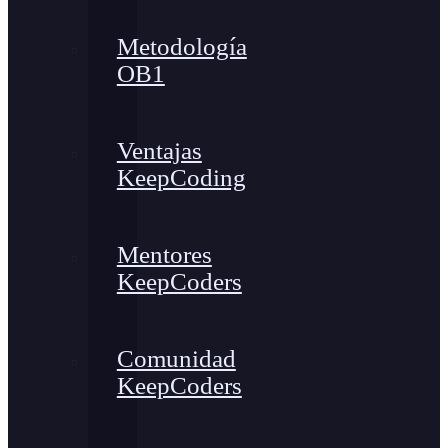
Metodología
OB1
Ventajas
KeepCoding
Mentores
KeepCoders
Comunidad
KeepCoders