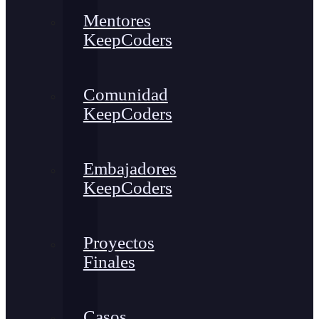
Mentores
KeepCoders
Comunidad
KeepCoders
Embajadores
KeepCoders
Proyectos
Finales
Casos