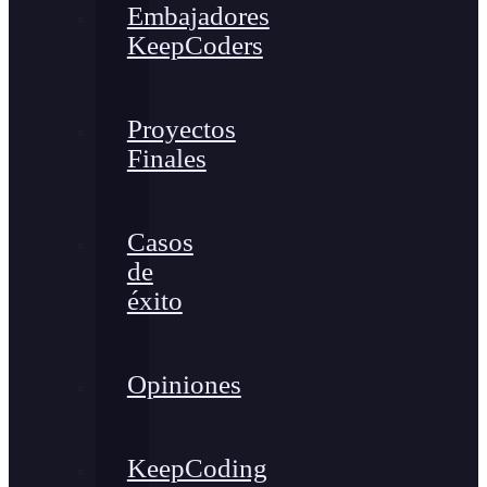
Embajadores
KeepCoders
Proyectos
Finales
Casos
de
éxito
Opiniones
KeepCoding