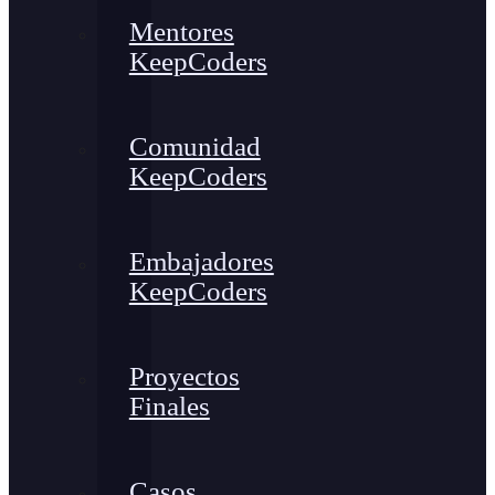
Mentores
KeepCoders
Comunidad
KeepCoders
Embajadores
KeepCoders
Proyectos
Finales
Casos