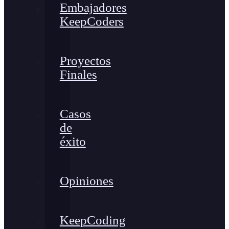
Embajadores
KeepCoders
Proyectos
Finales
Casos
de
éxito
Opiniones
KeepCoding