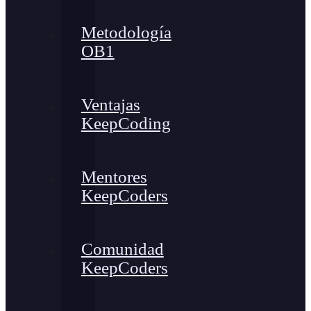
Metodología
OB1
Ventajas
KeepCoding
Mentores
KeepCoders
Comunidad
KeepCoders