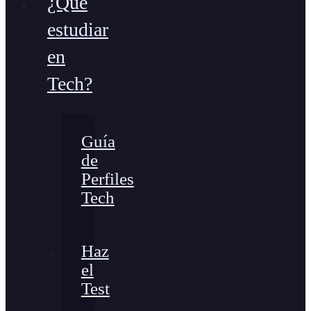
¿Qué
estudiar
en
Tech?
Guía
de
Perfiles
Tech
Haz
el
Test